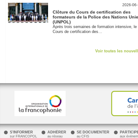
2026-06
Clôture du Cours de certification des
formateurs de la Police des Nations Uni
(UNPOL)
Après trois semaines de formation intensive, le
Cours de certification des…
Voir toutes les nouvel
.
Ce
lien
ouvre
dans
une
nouvelle
fenêtre.
S'INFORMER
ADHÉRER
SE DOCUMENTER
PARTICIP
sur FRANCOPOL
au réseau
au CFIS
aux événem