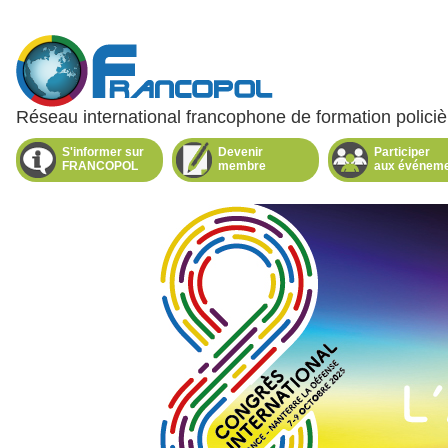
Réseau international francophone de formation policiè
Menu
principal
S'informer sur
Devenir
Participer
FRANCOPOL
membre
aux événem