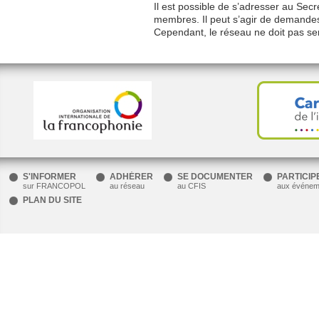
Il est possible de s’adresser au Sec
membres. Il peut s’agir de demandes
Cependant, le réseau ne doit pas serv
.
Ce
lien
ouvre
dans
une
nouvelle
fenêtre.
S'INFORMER
ADHÉRER
SE DOCUMENTER
PARTICIP
sur FRANCOPOL
au réseau
au CFIS
aux événem
PLAN DU SITE