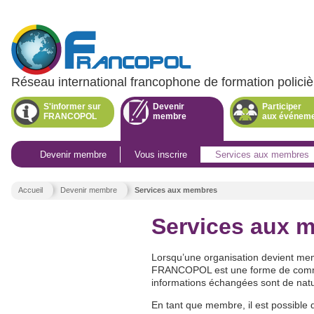
Réseau international francophone de formation policiè
Menu
principal
S'informer sur
Devenir
Participer
FRANCOPOL
membre
aux événem
.
Section
active.
.
Devenir membre
Vous inscrire
Services aux membres
P
a
Vous
Accueil
Devenir membre
Services aux membres
êtes
ici
Services aux 
:
Lorsqu’une organisation devient mem
FRANCOPOL est une forme de commun
informations échangées sont de natur
En tant que membre, il est possible 