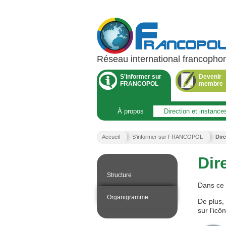
Réseau international francophon
Menu
principal
S'informer sur
Devenir
FRANCOPOL
membre
.
Section
active.
À propos
Direction et instance
Vous
Accueil
S'informer sur FRANCOPOL
Dire
êtes
ici
Dir
:
N
Structure
a
Dans ce 
v
i
Organigramme
De plus,
g
sur l'icô
a
t