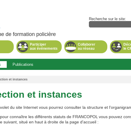
Recherche sur le site:
e de formation policière
Participer
Collaborer
Déco
aux événements
au réseau
le C
.
s
Publications
Page
active.
ction et instances
ection et instances
volet du site Internet vous pourrez consulter la structure et l'orga
 pour connaître les différents statuts de FRANCOPOL vous pouvez consul
ne suivant, situé en haut à droite de la page d'accueil :