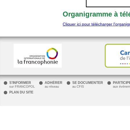
Organigramme à tél
Cliquer ici pour télécharger l'organ
.
Ce
lien
ouvre
dans
une
nouvelle
fenêtre.
S'INFORMER
ADHÉRER
SE DOCUMENTER
PARTICIP
sur FRANCOPOL
au réseau
au CFIS
aux événem
PLAN DU SITE