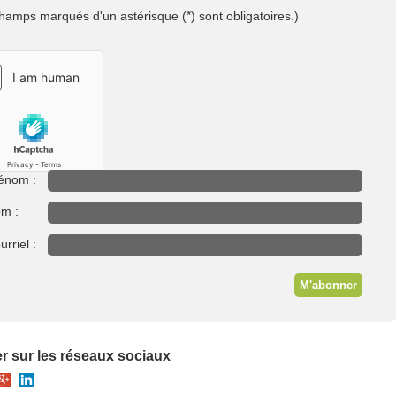
*
hamps marqués d'un astérisque (
) sont obligatoires.)
énom :
m :
rriel :
M'abonner
r sur les réseaux sociaux