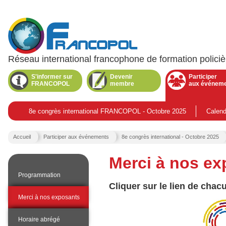
Réseau international francophone de formation policiè
Menu
principal
S'informer sur
Devenir
Participer
FRANCOPOL
membre
aux événem
.
Section
active.
8e congrès international FRANCOPOL - Octobre 2025
Calend
Vous
Accueil
Participer aux événements
8e congrès international - Octobre 2025
êtes
ici
Merci à nos ex
:
N
Programmation
a
Cliquer sur le lien de chac
v
i
.
Merci à nos exposants
g
P
a
a
g
Horaire abrégé
t
e