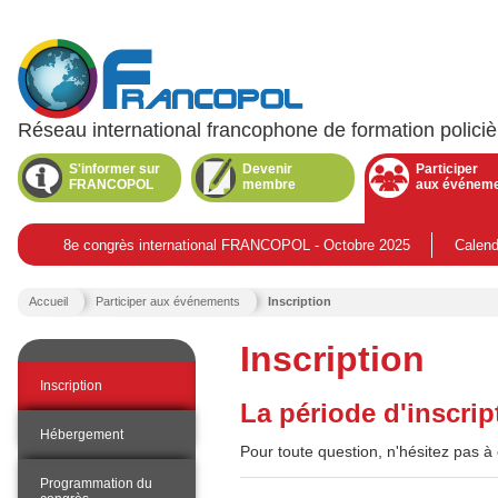
Réseau international francophone de formation policiè
Menu
principal
S'informer sur
Devenir
Participer
FRANCOPOL
membre
aux événem
.
Section
active.
8e congrès international FRANCOPOL - Octobre 2025
Calend
Vous
Accueil
Participer aux événements
Inscription
êtes
ici
Inscription
:
N
.
Inscription
a
P
La période d'inscrip
v
a
i
g
Hébergement
e
g
Pour toute question, n'hésitez pas 
a
a
c
Programmation du
t
t